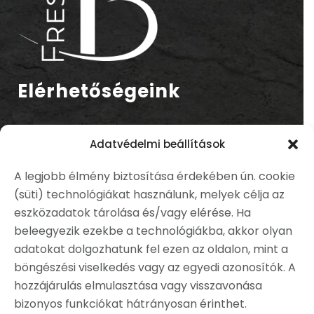
Elérhetőségeink
Cím:
Adatvédelmi beállítások
1037 Budapest, Bécsi út 268.
A legjobb élmény biztosítása érdekében ún. cookie
Telefonszám:
(süti) technológiákat használunk, melyek célja az
+36 70 327 4682
eszközadatok tárolása és/vagy elérése. Ha
E-mail cím:
beleegyezik ezekbe a technológiákba, akkor olyan
info@freshbuda.hu
adatokat dolgozhatunk fel ezen az oldalon, mint a
böngészési viselkedés vagy az egyedi azonosítók. A
hozzájárulás elmulasztása vagy visszavonása
Nyitvatartás
bizonyos funkciókat hátrányosan érinthet.