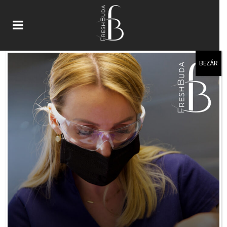
BEZÁR
Üdvözöljük a Fresh Buda
Fogászat oldalán!
Örülünk, hogy ellátogatott hozzánk!
Korábban
Fresh24Dental
néven ismerhetett
minket, ám 2025-ben nevet változtattunk, azóta
Fresh Buda
néven találhatja meg rendelőnket.
Célunk, hogy barátságos légkörben, a
legmodernebb eszközökkel és szakértelemmel
gondoskodjunk fogainak egészségéről, mosolyának
szépségéről.