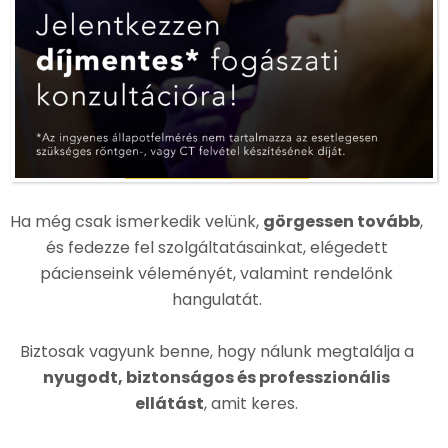
Ha már most
szeretne időpontot foglalni
,
kattintson az alábbi gombra, és hívjon minket
bizalommal:
TELEFONÁLOK
Ha még csak ismerkedik velünk,
görgessen tovább
,
és fedezze fel szolgáltatásainkat, elégedett
pácienseink véleményét, valamint rendelőnk
hangulatát.
Biztosak vagyunk benne, hogy nálunk megtalálja a
nyugodt, biztonságos és professzionális
ellátást
, amit keres.