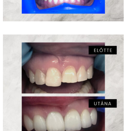
E-MAX préskerámia héjak – MSC Dr. Labancz
Éva
ZOOM
2
LIKES