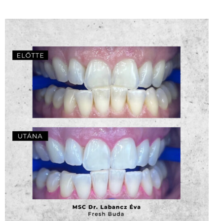
Rendelői fogfehérítés – MSC Dr. Labancz Éva
ZOOM
3
LIKES