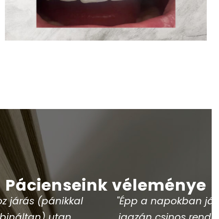
Pácienseink véleménye
"Épp a napokban jártam ebben az
igazán csinos rendelőben. Semmi