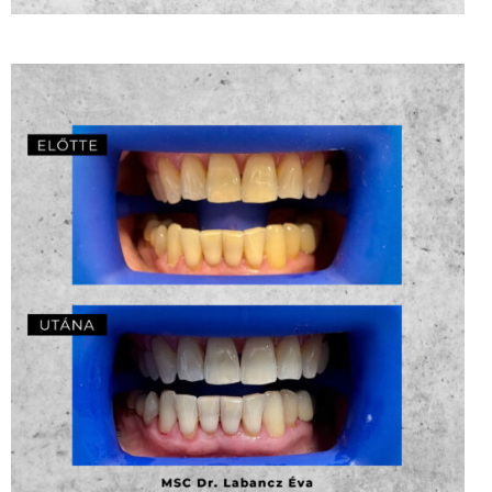
Rendelői fogfehérítés – MSC Dr. Labancz Éva
ZOOM
2
LIKES