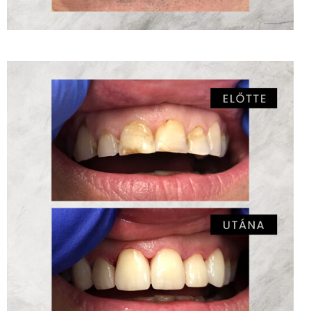
Kerámia héjak – MSC Dr. Labancz Éva
ZOOM
6
LIKES