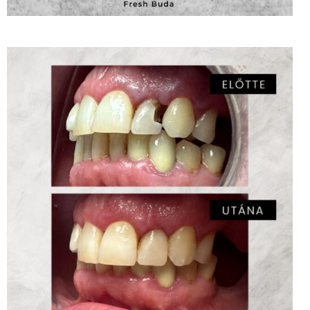
Esztétikus fogtömés – Dr. Tusa-Illyés Anna
ZOOM
3
LIKES