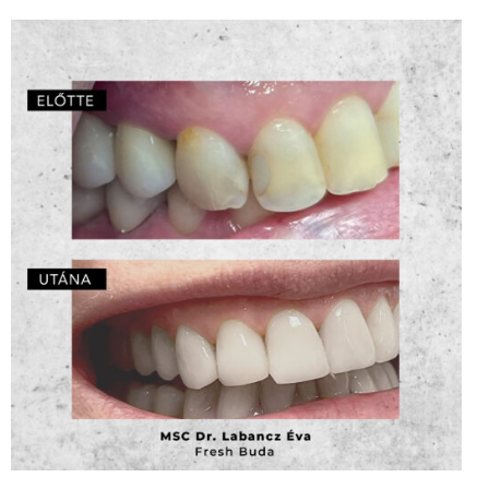
Direkt héjak – MSC Dr. Labancz Éva
ZOOM
2
LIKES