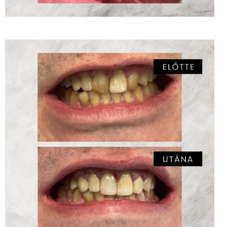
Direkt héjak – MSC Dr. Labancz Éva
ZOOM
2
LIKES