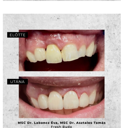
Implantátum cirkon koronával, kerámia héjak
– MSC Dr. Labancz Éva, MSC Dr. Asztalos
Tamás
ZOOM
3
LIKES