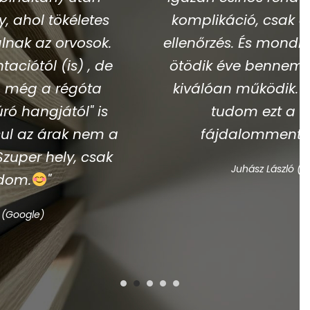
komplikáció, csak a féléves/éves
ellenőrzés. És mondhatom, hogy az
ötödik éve bennem lévő szerkezet
kiválóan működik. Csak ajánlani
tudom ezt a kiváló és
fájdalommentes helyet."
Juhász László (Google)