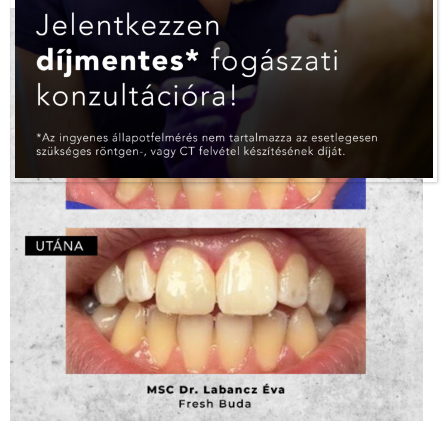
Élpótlás – MSC Dr. Labancz Éva
ZOOM
4
LIKES