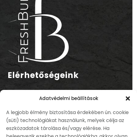
Elérhetőségeink
Cím:
Adatvédelmi beállítások
1037 Budapest, Bécsi út 268.
A legjobb élmény biztosítása érdekében ún. cookie
Telefonszám:
(süti) technológiákat használunk, melyek célja az
+36 70 327 4682
eszközadatok tárolása és/vagy elérése. Ha
E-mail cím:
beleegyezik ezekbe a technológiákba, akkor olyan