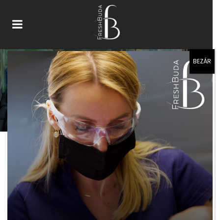
BEZÁR
ALL
FOGFEHÉRÍTÉS
FOGSZABÁLYOZÁS
FOGTÖMÉS
HÉJAK
ICON
IMPLANTÁCIÓ