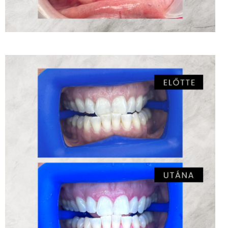
Rendelői fogfehérítés – MSC Dr. Labancz Éva
ZOOM
2
LIKES