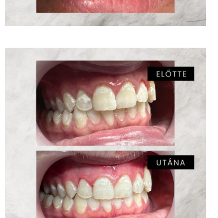
ICON kezelés – Dr. Tusa-Illyés Anna
ZOOM
2
LIKES