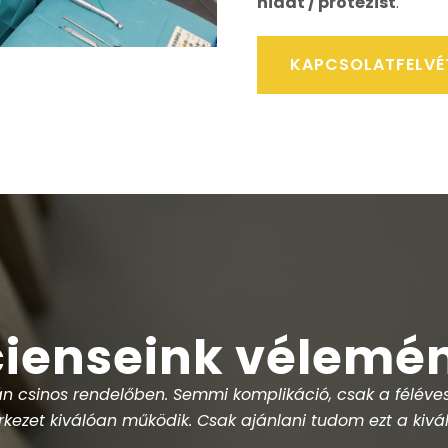
hidat / protézist
.
KAPCSOLATFELVÉ
ienseink vélemé
 bölcsességfogam műtéti úton a mai napon. Sosem gondolt
gig éreztem, hogy biztos kezekben vagyok és nem is érte
pedig nagyon készséges. Szívből ajánlom, a rendelőt is, 