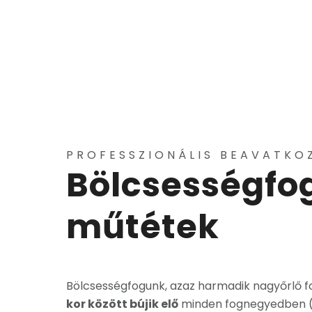
PROFESSZIONÁLIS BEAVATKO
Bölcsességfo
műtétek
Bölcsességfogunk, azaz harmadik nagyőrlő 
kor között bújik elő
minden fognegyedben (