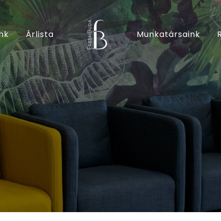
nk
Árlista
Munkatársaink