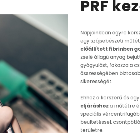
PRF kez
Napjainkban egyre korsz
egy szájsebészeti műtét 
előállított fibrinbe
zselé állagú anyag bejut
gyógyulást, fokozza a 
összességében biztosab
sikerességét.
Ehhez a korszerű és eg
eljáráshoz
a műtétre ér
speciális vércentrifugá
beültetéssel, csontpótlá
területre.