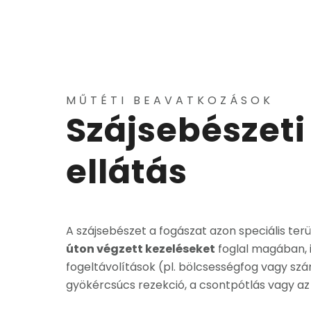
MŰTÉTI BEAVATKOZÁSOK
Szájsebészeti
ellátás
A szájsebészet a fogászat azon speciális ter
úton végzett kezeléseket
foglal magában, 
fogeltávolítások (pl. bölcsességfog vagy szám
gyökércsúcs rezekció, a csontpótlás vagy az