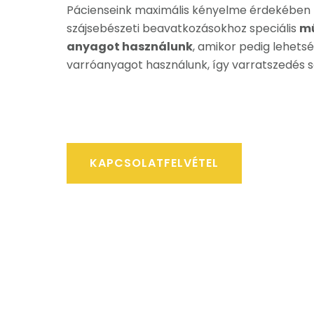
Pácienseink maximális kényelme érdekében
szájsebészeti beavatkozásokhoz speciális
mű
anyagot használunk
, amikor pedig lehetsé
varróanyagot használunk, így varratszedés 
KAPCSOLATFELVÉTEL