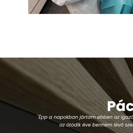
Pác
om, hogy
"Dr. Bálint Géza távolította el két
komfortos volt az egész beavatkozás, vé
úr rendkívül profi, asszisztense 