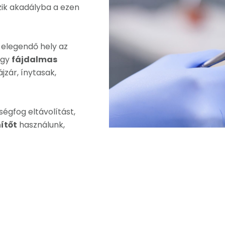
k akadályba a ezen
elegendő hely az
úgy
fájdalmas
jzár, ínytasak,
égfog eltávolítást,
ítőt
használunk,