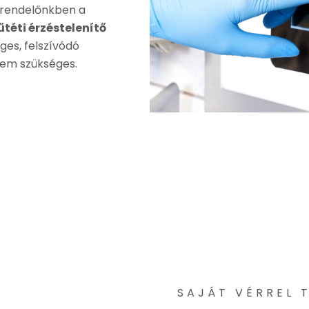
 rendelőnkben a
téti érzéstelenítő
ges, felszívódó
sem szükséges.
SAJÁT VÉRREL 