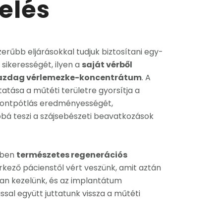
elés
erűbb eljárásokkal tudjuk biztosítani egy-
sikerességét, ilyen a
saját vérből
n gazdag vérlemezke-koncentrátum
. A
tatása a műtéti területre gyorsítja a
csontpótlás eredményességét,
bá teszi a szájsebészeti beavatkozások
yben
természetes regenerációs
kező pácienstől vért veszünk, amit aztán
ban kezelünk, és az implantátum
ssal együtt juttatunk vissza a műtéti