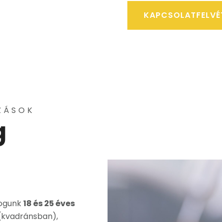
KAPCSOLATFELVÉ
ZÁSOK
g
fogunk
18 és 25 éves
kvadránsban),