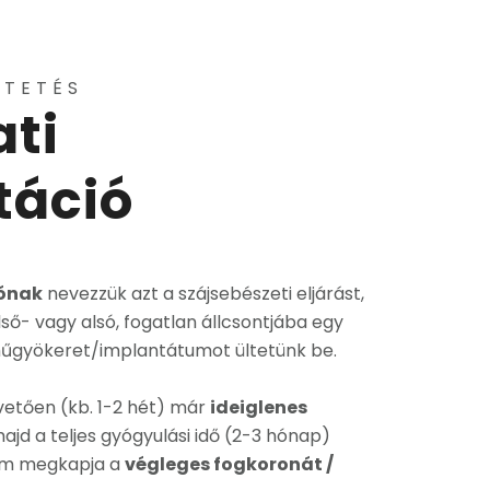
LTETÉS
ti
táció
iónak
nevezzük azt a szájsebészeti eljárást,
ső- vagy alsó, fogatlan állcsontjába egy
 műgyökeret/implantátumot ültetünk be.
etően (kb. 1-2 hét) már
ideiglenes
ajd a teljes gyógyulási idő (2-3 hónap)
tum megkapja a
végleges fogkoronát /