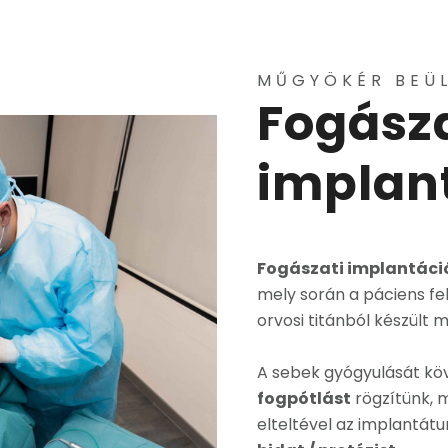
MŰGYÖKÉR BEÜ
Fogásza
implan
Fogászati implantác
mely során a páciens fel
orvosi titánból készült
A sebek gyógyulását köv
fogpótlást
rögzítünk, m
elteltével az implantá