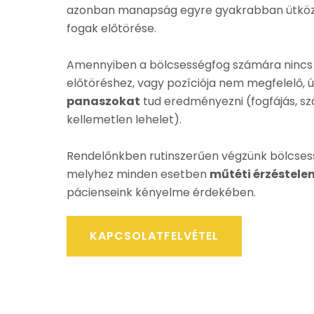
azonban manapság egyre gyakrabban ütközi
fogak előtörése.
Amennyiben a bölcsességfog számára nincs 
előtöréshez, vagy pozíciója nem megfelelő, 
panaszokat
tud eredményezni (fogfájás, szá
kellemetlen lehelet).
Rendelőnkben rutinszerűen végzünk bölcsess
melyhez minden esetben
műtéti érzéstelen
pácienseink kényelme érdekében.
KAPCSOLATFELVÉTEL