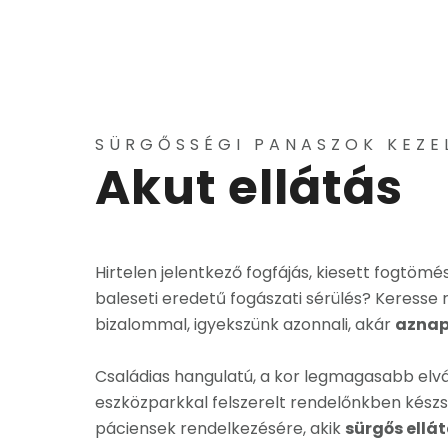
SÜRGŐSSÉGI PANASZOK KEZE
Akut ellátás
Hirtelen jelentkező fogfájás, kiesett fogtömé
baleseti eredetű fogászati sérülés? Keresse
bizalommal, igyekszünk azonnali, akár
aznap
Családias hangulatú, a kor legmagasabb elv
eszközparkkal felszerelt rendelőnkben készs
páciensek rendelkezésére, akik
sürgős ellá