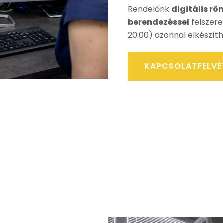
Rendelőnk
digitális rö
berendezéssel
felszerel
20:00) azonnal elkészíthe
KAPCSOLATFELVÉ