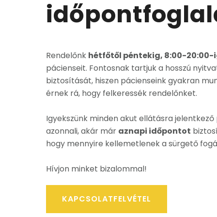
időpontfoglal
Rendelőnk
hétfőtől péntekig, 8:00-20:00-
pácienseit. Fontosnak tartjuk a hosszú nyitvat
biztosítását, hiszen pácienseink gyakran mun
érnek rá, hogy felkeressék rendelőnket.
Igyekszünk minden akut ellátásra jelentkez
azonnali, akár már
aznapi időpontot
biztosí
hogy mennyire kellemetlenek a sürgető fogá
Hívjon minket bizalommal!
KAPCSOLATFELVÉTEL