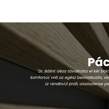
Pác
kívül
"Nagyon felkészültek a doktorok és 
A doktor
"