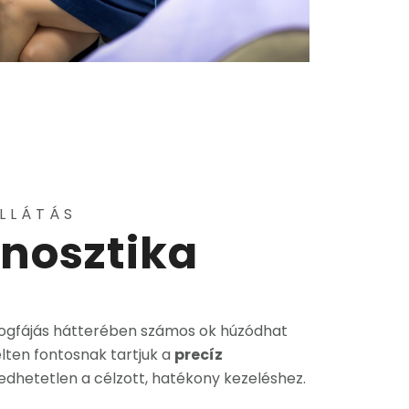
LLÁTÁS
nosztika
 fogfájás hátterében számos ok húzódhat
ten fontosnak tartjuk a
precíz
edhetetlen a célzott, hatékony kezeléshez.