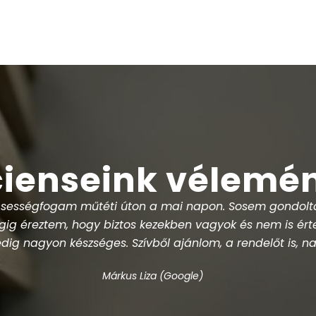
ienseink vélemé
az asszisztensek, modern technológiával dolgoznak és s
ajánlom!
"
Lányi István (Google)