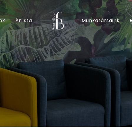
nk
Árlista
Munkatársaink