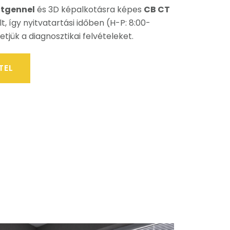
ntgennel
és 3D képalkotásra képes
CB CT
t, így nyitvatartási időben (H-P: 8:00-
tjük a diagnosztikai felvételeket.
TEL