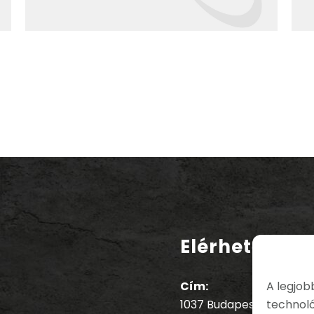
Elérhetősége
Cím:
A legjob
1037 Budapest, Bécsi út 
technoló