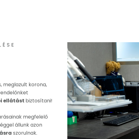
LÉSE
s, meglazult korona,
 rendelőnket
i ellátást
biztosítani!
árásainak megfelelő
éggel állunk azon
tásra
szorulnak.