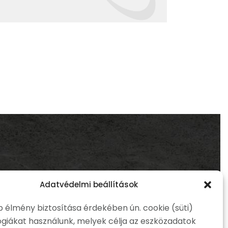
ink
Nyitvatartás
Adatvédelmi beállítások
b élmény biztosítása érdekében ún. cookie (süti)
Hétfő-Péntek:
268.
giákat használunk, melyek célja az eszközadatok
08:00-20:00