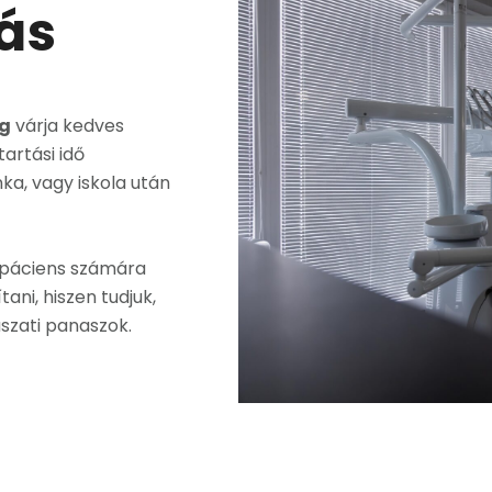
ás
ig
várja kedves
artási idő
ka, vagy iskola után
ő páciens számára
tani, hiszen tudjuk,
szati panaszok.