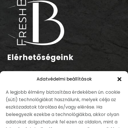
Elérhetőségeink
Cím:
Adatvédelmi beállítások
1037 Budapest, Bécsi út 268.
A legjobb élmény biztosítása érdekében ún. cookie
Telefonszám:
(süti) technológiákat használunk, melyek célja az
+36 70 327 4682
eszközadatok tárolása és/vagy elérése. Ha
E-mail cím:
beleegyezik ezekbe a technológiákba, akkor olyan
info@freshbuda.hu
adatokat dolgozhatunk fel ezen az oldalon, mint a