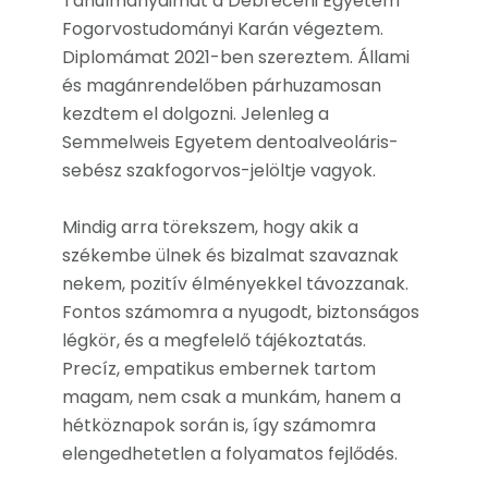
Tanulmányaimat a Debreceni Egyetem
Fogorvostudományi Karán végeztem.
Diplomámat 2021-ben szereztem. Állami
és magánrendelőben párhuzamosan
kezdtem el dolgozni. Jelenleg a
Semmelweis Egyetem dentoalveoláris-
sebész szakfogorvos-jelöltje vagyok.
Mindig arra törekszem, hogy akik a
székembe ülnek és bizalmat szavaznak
nekem, pozitív élményekkel távozzanak.
Fontos számomra a nyugodt,
biztonságos légkör, és a megfelelő
tájékoztatás. Precíz, empatikus
embernek tartom magam, nem csak a
munkám, hanem a hétköznapok során
is, így számomra elengedhetetlen a
folyamatos fejlődés.